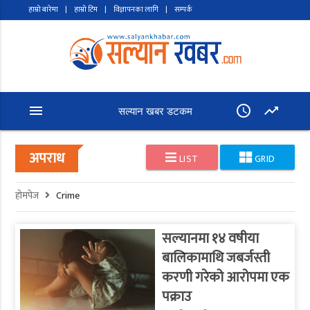
हाम्रो बारेमा
|
हाम्रो टिम
|
विज्ञापनका लागि
|
सम्पर्क
menu
access_time
trending_up
सल्यान खबर डटकम
अपराध
LIST
GRID
होमपेज
Crime
सल्यानमा १४ वषीया
बालिकामाथि जबर्जस्ती
करणी गरेको आरोपमा एक
पक्राउ