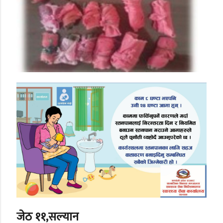
जेठ ११,सल्यान