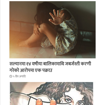
सल्यानमा १४ वषीया बालिकामाथि जबर्जस्ती करणी
गरेको आरोपमा एक पक्राउ
५ दिन अगाडि