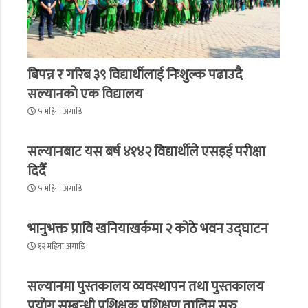
बिपन्न र गरिब ३९ विद्यार्थीलाई निःशुल्क पढाउदै
सल्यानको एक विद्यालय
५ महिना अगाडि
सल्यानबाट यस बर्ष ४१४२ विद्यार्थीले एसइई परीक्षा
दिदैँ
५ महिना अगाडि
भानुभक्त प्रावि खनियाखर्कमा २ कोठे भवन उद्घाटन
१२ महिना अगाडि
सल्यानमा पुस्तकालय व्यवस्थापन तथा पुस्तकालय
प्रयोग सम्बन्धी प्रशिक्षक प्रशिक्षण तालिम सुरु