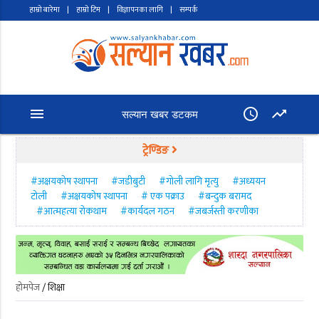
हाम्रो बारेमा
|
हाम्रो टिम
|
विज्ञापनका लागि
|
सम्पर्क
menu
access_time
trending_up
सल्यान खबर डटकम
ट्रेण्डिङ
#अक्षयकोष स्थापना
#जडीबुटी
#गाेली लागि मृत्यु
#अध्ययन
टोली
#अक्षयकोष स्थापना
# एक पक्राउ
#बन्दुक बरामद
#आत्महत्या रोकथाम
#कार्यदल गठन
#जबर्जस्ती करणीका
होमपेज
/ शिक्षा