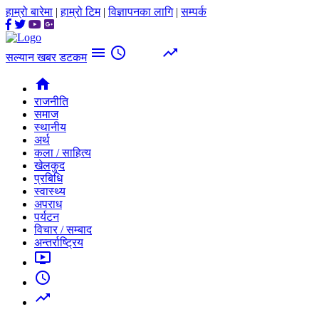
हाम्रो बारेमा
|
हाम्रो टिम
|
विज्ञापनका लागि
|
सम्पर्क
menu
access_time
trending_up
सल्यान खबर डटकम
home
राजनीति
समाज
स्थानीय
अर्थ
कला / साहित्य
खेलकुद
प्रबिधि
स्वास्थ्य
अपराध
पर्यटन
विचार / सम्बाद
अन्तर्राष्ट्रिय
ondemand_video
access_time
trending_up