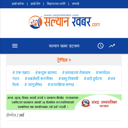
हाम्रो बारेमा
|
हाम्रो टिम
|
विज्ञापनका लागि
|
सम्पर्क
menu
access_time
trending_up
सल्यान खबर डटकम
ट्रेण्डिङ
# एक पक्राउ
#बन्दुक बरामद
#आत्महत्या रोकथाम
#कार्यदल
गठन
#जबर्जस्ती करणीका
#वस्तु निकासी
#अटो दुर्घटना
#शव
फेला
# लागूऔषध
#अन्तरक्रिया सम्पन्न
होमपेज
/ अर्थ