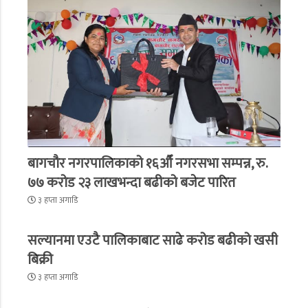
बागचौर नगरपालिकाको १६औँ नगरसभा सम्पन्न, रु.
७७ करोड २३ लाखभन्दा बढीको बजेट पारित
३ हप्ता अगाडि
सल्यानमा एउटै पालिकाबाट साढे करोड बढीको खसी
बिक्री
३ हप्ता अगाडि