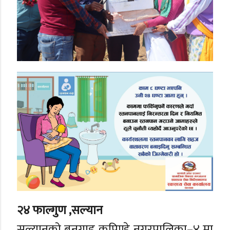
२४ फाल्गुण ,सल्यान
सल्यानको बनगाड कुपिण्डे नगरपालिका–४ मा