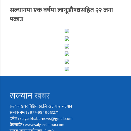
सल्यानमा एक वर्षमा लागूऔषधसहित २२ जना
पक्राउ
सल्यान
खबर
सल्यान खबर मिडिया प्रा.लि. खलंगा २, सल्यान
सम्पर्क नम्बर : 977-9849613271
इमेल : salyankhabarnews@gmail.com
वेबसाईट : www.salyankhabar.com
सुचना विभाग दर्ता नम्बर : १७७३