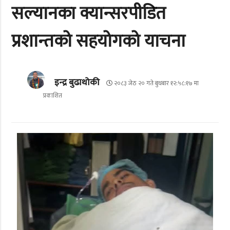
सल्यानका क्यान्सरपीडित
प्रशान्तको सहयोगको याचना
इन्द्र बुढाथोकी
२०८३ जेठ २० गते बुधबार १२:५८:१७ मा
प्रकाशित