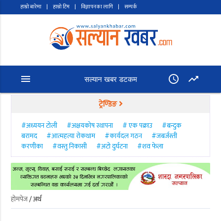
हाम्रो बारेमा
|
हाम्रो टिम
|
विज्ञापनका लागि
|
सम्पर्क
menu
access_time
trending_up
सल्यान खबर डटकम
ट्रेण्डिङ
#अध्ययन टोली
#अक्षयकोष स्थापना
# एक पक्राउ
#बन्दुक
बरामद
#आत्महत्या रोकथाम
#कार्यदल गठन
#जबर्जस्ती
करणीका
#वस्तु निकासी
#अटो दुर्घटना
#शव फेला
होमपेज
/ अर्थ