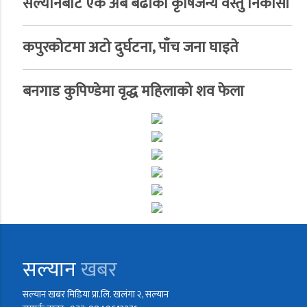
सल्यानबाट एक अर्ब बढीको कृषिजन्य वस्तु निकासी
कपुरकोटमा अटो दुर्घटना, पाँच जना घाइते
बनगाड कुपिण्डेमा वृद्ध महिलाको शव फेला
सल्यान
खबर
सल्यान खबर मिडिया प्रा.लि. खलंगा २, सल्यान