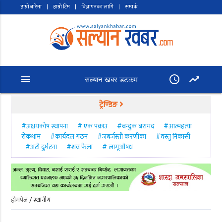
हाम्रो बारेमा
|
हाम्रो टिम
|
विज्ञापनका लागि
|
सम्पर्क
menu
access_time
trending_up
सल्यान खबर डटकम
ट्रेण्डिङ
#अक्षयकोष स्थापना
# एक पक्राउ
#बन्दुक बरामद
#आत्महत्या
रोकथाम
#कार्यदल गठन
#जबर्जस्ती करणीका
#वस्तु निकासी
#अटो दुर्घटना
#शव फेला
# लागूऔषध
होमपेज
/ स्थानीय