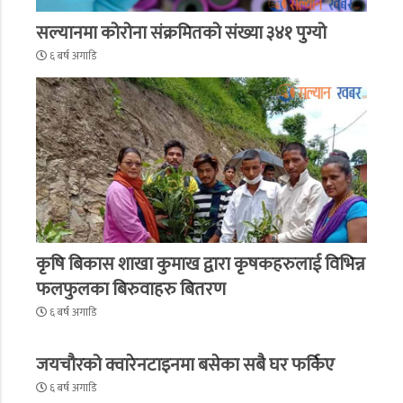
सल्यानमा कोरोना संक्रमितको संख्या ३४१ पुग्यो
६ बर्ष अगाडि
कृषि बिकास शाखा कुमाख द्वारा कृषकहरुलाई विभिन्न
फलफुलका बिरुवाहरु बितरण
६ बर्ष अगाडि
जयचौरको क्वारेनटाइनमा बसेका सबै घर फर्किए
६ बर्ष अगाडि