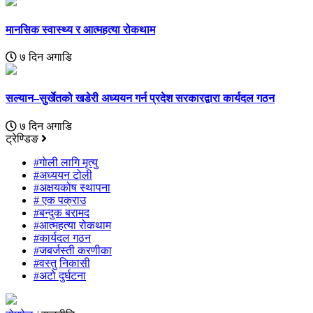
मानसिक स्वास्थ्य र आत्महत्या रोकथाम
७ दिन अगाडि
सल्यान–सुर्खेतको खडेरी अध्ययन गर्न प्रदेश सरकारद्वारा कार्यदल गठन
७ दिन अगाडि
ट्रेण्डिङ
#गाेली लागि मृत्यु
#अध्ययन टोली
#अक्षयकोष स्थापना
# एक पक्राउ
#बन्दुक बरामद
#आत्महत्या रोकथाम
#कार्यदल गठन
#जबर्जस्ती करणीका
#वस्तु निकासी
#अटो दुर्घटना