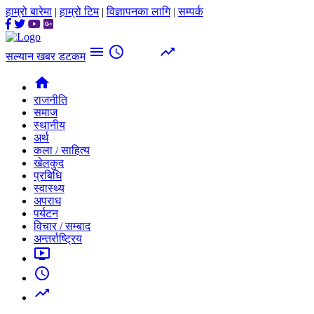
हाम्रो बारेमा
|
हाम्रो टिम
|
विज्ञापनका लागि
|
सम्पर्क
menu
access_time
trending_up
सल्यान खबर डटकम
home
राजनीति
समाज
स्थानीय
अर्थ
कला / साहित्य
खेलकुद
प्रबिधि
स्वास्थ्य
अपराध
पर्यटन
विचार / सम्बाद
अन्तर्राष्ट्रिय
ondemand_video
access_time
trending_up