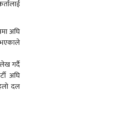
कर्तालाई
ूपमा अघि
न भएकाले
ेख गर्दै
र्टी अघि
हिलो दल