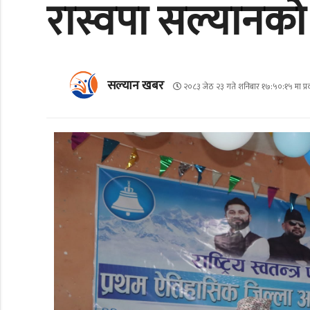
रास्वपा सल्यानको
सल्यान खबर
२०८३ जेठ २३ गते शनिबार १७:५०:१५ मा प्