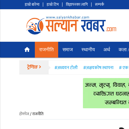
हाम्रो बारेमा
|
हाम्रो टिम
|
विज्ञापनका लागि
|
सम्पर्क
home
राजनीति
समाज
स्थानीय
अर्थ
कला /
ट्रेण्डिङ
#अध्ययन टोली
#अक्षयकोष स्थापना
# एक 
होमपेज
/ राजनीति