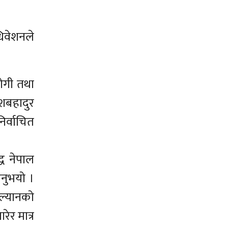
धिवेशनले
ोगी तथा
ेशबहादुर
िर्वाचित
ध नेपाल
उनुभयो ।
सल्यानको
ेर मात्र