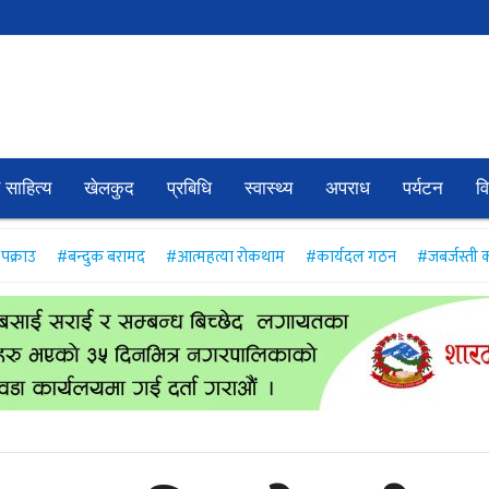
 साहित्य
खेलकुद
प्रबिधि
स्वास्थ्य
अपराध
पर्यटन
व
पक्राउ
#बन्दुक बरामद
#आत्महत्या रोकथाम
#कार्यदल गठन
#जबर्जस्ती