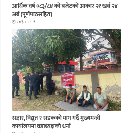
आर्थिक वर्ष ०८३/८४ को बजेटको आकार २१ खर्ब २४
अर्ब (पूर्णपाठसहित)
२ महिना अगाडि
सञ्चार, विद्युत र सडकको माग गर्दै मुख्यमन्त्री
कार्यालयमा वडाध्यक्षको धर्ना