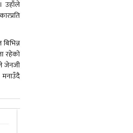
। उहाँले
ारप्रति
 बिभिन्न
ता रहेको
े जेनजी
 मनाउँदै