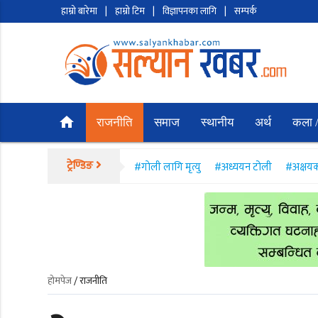
हाम्रो बारेमा
|
हाम्रो टिम
|
विज्ञापनका लागि
|
सम्पर्क
home
राजनीति
समाज
स्थानीय
अर्थ
कला /
ट्रेण्डिङ
#गाेली लागि मृत्यु
#अध्ययन टोली
#अक्षयक
होमपेज
/ राजनीति