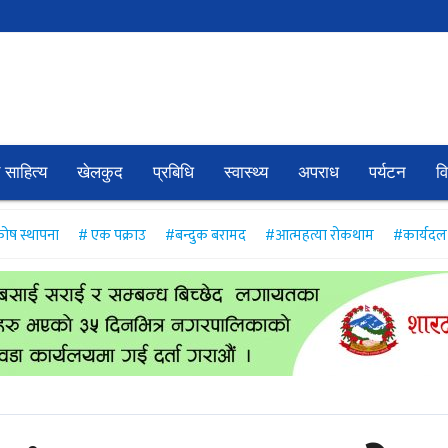
 साहित्य
खेलकुद
प्रबिधि
स्वास्थ्य
अपराध
पर्यटन
व
ोष स्थापना
# एक पक्राउ
#बन्दुक बरामद
#आत्महत्या रोकथाम
#कार्यद