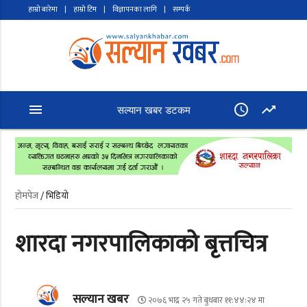
हाम्रो बारेमा
|
हाम्रो टिम
|
विज्ञापनका लागि
|
सम्पर्क
menu
access_time
trending_up
सल्यान खबर डटकम
होमपेज
/ भिडियो
शारदा नगरपालिकाको बृत्तचित्र
सल्यान खबर
२०७६ भाद्र २५ गते बुधबार ११:४४:२४ मा