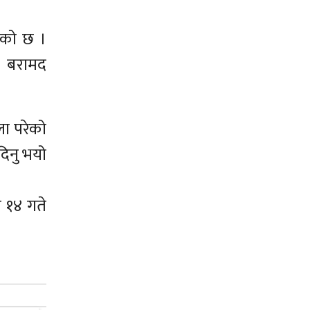
ेको छ ।
क बरामद
ला परेको
दिनु भयो
 १४ गते