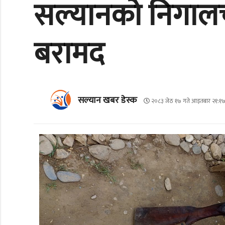
सल्यानको निगालच
बरामद
सल्यान खबर डेस्क
२०८३ जेठ १७ गते आइतबार २१:१७: