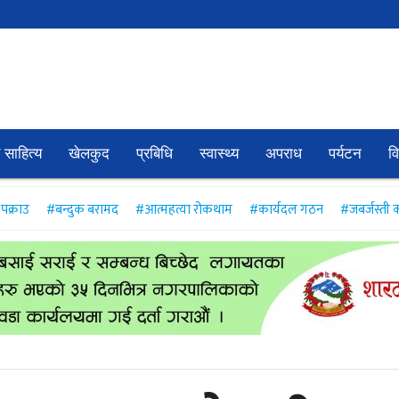
 साहित्य
खेलकुद
प्रबिधि
स्वास्थ्य
अपराध
पर्यटन
व
पक्राउ
#बन्दुक बरामद
#आत्महत्या रोकथाम
#कार्यदल गठन
#जबर्जस्ती