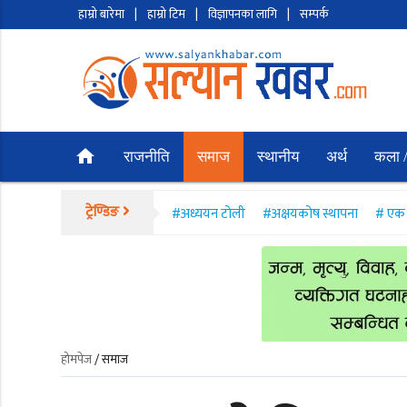
हाम्रो बारेमा
|
हाम्रो टिम
|
विज्ञापनका लागि
|
सम्पर्क
home
राजनीति
समाज
स्थानीय
अर्थ
कला /
ट्रेण्डिङ
#अध्ययन टोली
#अक्षयकोष स्थापना
# एक 
होमपेज
/ समाज